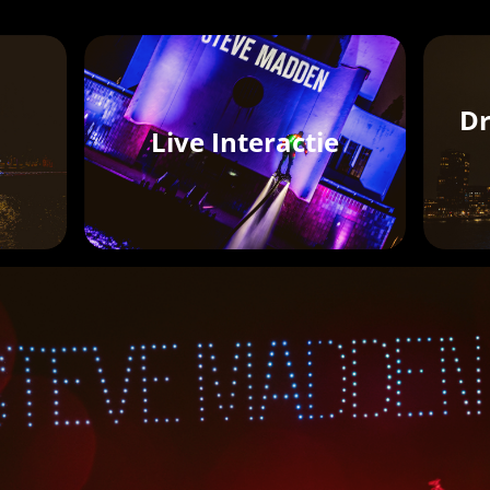
e
Dr
Live Interactie
g