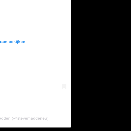
gram bekijken
 Madden (@stevemaddeneu)