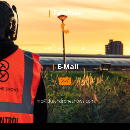
|
Telefoon
+31 (0)85 773 17 36
|
E-Mail
info@dutchdroneshows.com