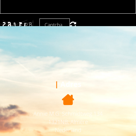
SUBMIT
|
Adres
Annie M.G. Schmidtweg 134
1321NB, Almere
Nederland