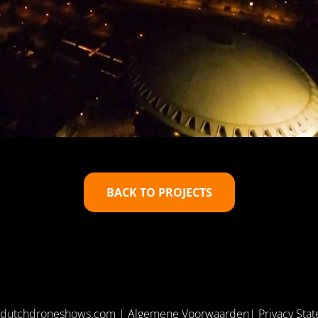
BACK TO PROJECTS
@dutchdroneshows.com
|
Algemene Voorwaarden
|
Privacy Sta